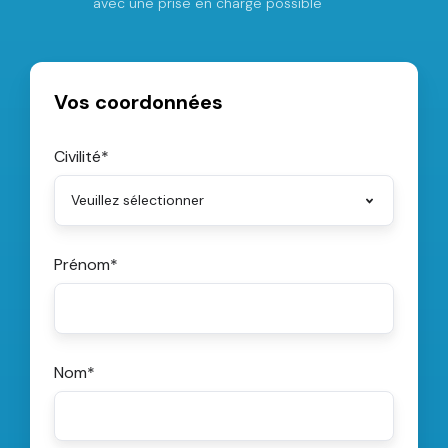
avec une prise en charge possible
Vos coordonnées
Civilité
*
Prénom
*
Nom
*