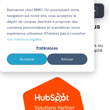
OBTENIR UN DEVIS
Bienvenue chez MMIO ! En poursuivant votre
navigation sur notre site, vous acceptez le
Formez-vous à
HubSpot
dépôt de cookies destinés à proposer des
avec ceux qui l'utilisent tous
contenus personnalisés et à améliorer votre
les jours.
expérience utilisateur. N'hésitez pas à consulter
nos mentions légales
Formez vos équipes sur HubSpot, le RevOps ou
Préférences
le marketing digital avec un programme adapté
à vos besoins et à vos objectifs.
Accepter
Refuser