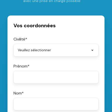
avec une prise en charge possible
Vos coordonnées
Civilité
*
Prénom
*
Nom
*