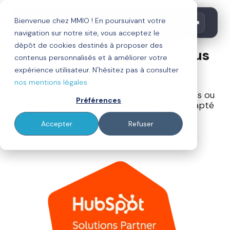
OBTENIR UN DEVIS
Bienvenue chez MMIO ! En poursuivant votre
navigation sur notre site, vous acceptez le
Formez-vous à
HubSpot
dépôt de cookies destinés à proposer des
avec ceux qui l'utilisent tous
contenus personnalisés et à améliorer votre
les jours.
expérience utilisateur. N'hésitez pas à consulter
nos mentions légales
Formez vos équipes sur HubSpot, le RevOps ou
Préférences
le marketing digital avec un programme adapté
à vos besoins et à vos objectifs.
Accepter
Refuser